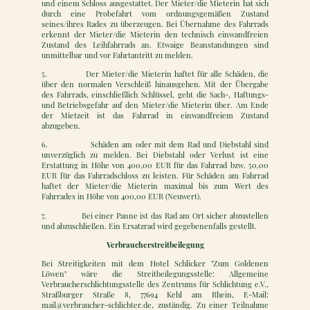
und einem Schloss ausgestattet. Der Mieter/die Mieterin hat sich
durch eine Probefahrt vom ordnungsgemäßen Zustand
seines/ihres Rades zu überzeugen. Bei Übernahme des Fahrrads
erkennt der Mieter/die Mieterin den technisch einwandfreien
Zustand des Leihfahrrads an. Etwaige Beanstandungen sind
unmittelbar und vor Fahrtantritt zu melden.
5. Der Mieter/die Mieterin haftet für alle Schäden, die
über den normalen Verschleiß hinausgehen. Mit der Übergabe
des Fahrrads, einschließlich Schlüssel, geht die Sach-, Haftungs-
und Betriebsgefahr auf den Mieter/die Mieterin über. Am Ende
der Mietzeit ist das Fahrrad in einwandfreiem Zustand
abzugeben.
6. Schäden am oder mit dem Rad und Diebstahl sind
unverzüglich zu melden. Bei Diebstahl oder Verlust ist eine
Erstattung in Höhe von 400,00 EUR für das Fahrrad bzw. 50,00
EUR für das Fahrradschloss zu leisten. Für Schäden am Fahrrad
haftet der Mieter/die Mieterin maximal bis zum Wert des
Fahrrades in Höhe von 400,00 EUR (Neuwert).
7. Bei einer Panne ist das Rad am Ort sicher abzustellen
und abzuschließen. Ein Ersatzrad wird gegebenenfalls gestellt.
Verbraucherstreitbeilegung
Bei Streitigkeiten mit dem Hotel Schlicker "Zum Goldenen
Löwen" wäre die Streitbeilegungsstelle: Allgemeine
Verbraucherschlichtungsstelle des Zentrums für Schlichtung e.V.,
Straßburger Straße 8, 77694 Kehl am Rhein, E-Mail:
mail@verbraucher-schlichter.de, zuständig. Zu einer Teilnahme