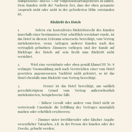
Halbpensions- und 60 % für Vollpensionsarrangements zu zahlen.
Dem Kunden steht der Nachweis frei, dass der oben genannte
Anspruch nicht oder nicht in der geforderten Höhe entstanden
ist.
Rücktritt des Hotels
1. Sofern ein kostenfreies Rücktrittsrecht des Kunden
innerhalb einer bestimmten Frist schriftlich vereinbart wurde, ist
das Hotel in diesem Zeitraum seinerseits berechtigt, vom Vertrag
zurückzutreten, wenn Anfragen anderer Kunden nach den
vertraglich gebuchten Zimmern vorliegen und der Kunde auf
Rückfrage des Hotels auf sein Recht zum Rücktritt nicht
verzichtet.
2. Wird eine vereinbarte oder oben gemäß Klausel III Nr. 8
verlangte Vorauszahlung auch nach Verstreichen einer vom Hotel
gesetzten angemessenen Nachfrist nicht geleistet, so ist das
Hotel ebenfalls zum Rücktritt vom Vertrag berechtigt.
3. Ferner ist das Hotel berechtigt, aus sachlich
gerechtfertigtem Grund vom Vertrag außerordentlich
zurückzutreten, beispielsweise falls
- höhere Gewalt oder andere vom Hotel nicht zu
vertretende Umstände die Erfüllung des Vertrages unmöglich
machen oder erheblich erschweren;
- Zimmer unter irreführender oder falscher Angabe
wesentlicher Tatsachen, z.B. in der Person des Kunden oder des
Zwecks, gebucht werden;