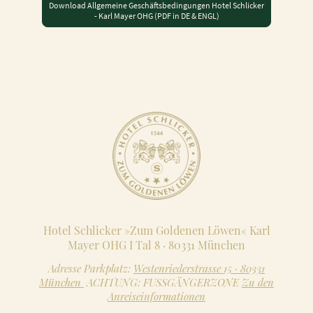
Download Allgemeine Geschäftsbedingungen Hotel Schlicker
- Karl Mayer OHG (PDF in DE & ENGL)
Hotel Schlicker »Zum Goldenen Löwen« Karl
Mayer OHG I Tal 8 · 80331 München
Adresse Parkplatz:
Westenriederstrasse 15 · 80331
München
ACHTUNG: FUSSGÄNGERZONE
Zu den
Anreiseinformationen