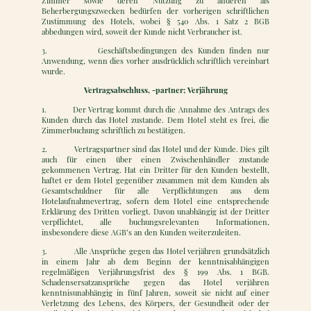
Zimmer sowie deren Nutzung zu anderen als
Beherbergungszwecken bedürfen der vorherigen schriftlichen
Zustimmung des Hotels, wobei § 540 Abs. 1 Satz 2 BGB
abbedungen wird, soweit der Kunde nicht Verbraucher ist.
3. Geschäftsbedingungen des Kunden finden nur
Anwendung, wenn dies vorher ausdrücklich schriftlich vereinbart
wurde.
Vertragsabschluss, -partner; Verjährung
1. Der Vertrag kommt durch die Annahme des Antrags des
Kunden durch das Hotel zustande. Dem Hotel steht es frei, die
Zimmerbuchung schriftlich zu bestätigen.
2. Vertragspartner sind das Hotel und der Kunde. Dies gilt
auch für einen über einen Zwischenhändler zustande
gekommenen Vertrag. Hat ein Dritter für den Kunden bestellt,
haftet er dem Hotel gegenüber zusammen mit dem Kunden als
Gesamtschuldner für alle Verpflichtungen aus dem
Hotelaufnahmevertrag, sofern dem Hotel eine entsprechende
Erklärung des Dritten vorliegt. Davon unabhängig ist der Dritter
verpflichtet, alle buchungsrelevanten Informationen,
insbesondere diese AGB’s an den Kunden weiterzuleiten.
3. Alle Ansprüche gegen das Hotel verjähren grundsätzlich
in einem Jahr ab dem Beginn der kenntnisabhängigen
regelmäßigen Verjährungsfrist des § 199 Abs. 1 BGB.
Schadensersatzansprüche gegen das Hotel verjähren
kenntnisunabhängig in fünf Jahren, soweit sie nicht auf einer
Verletzung des Lebens, des Körpers, der Gesundheit oder der