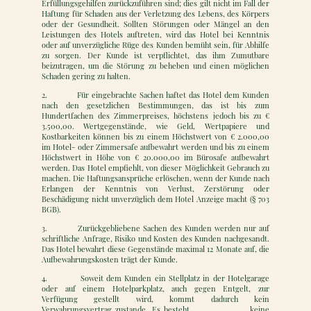
Erfüllungsgehilfen zurückzuführen sind; dies gilt nicht im Fall der
Haftung für Schaden aus der Verletzung des Lebens, des Körpers
oder der Gesundheit. Sollten Störungen oder Mängel an den
Leistungen des Hotels auftreten, wird das Hotel bei Kenntnis
oder auf unverzügliche Rüge des Kunden bemüht sein, für Abhilfe
zu sorgen. Der Kunde ist verpflichtet, das ihm Zumutbare
beizutragen, um die Störung zu beheben und einen möglichen
Schaden gering zu halten.
2. Für eingebrachte Sachen haftet das Hotel dem Kunden
nach den gesetzlichen Bestimmungen, das ist bis zum
Hundertfachen des Zimmerpreises, höchstens jedoch bis zu €
3.500,00. Wertgegenstände, wie Geld, Wertpapiere und
Kostbarkeiten können bis zu einem Höchstwert von € 2.000,00
im Hotel- oder Zimmersafe aufbewahrt werden und bis zu einem
Höchstwert in Höhe von € 20.000,00 im Bürosafe aufbewahrt
werden. Das Hotel empfiehlt, von dieser Möglichkeit Gebrauch zu
machen. Die Haftungsansprüche erlöschen, wenn der Kunde nach
Erlangen der Kenntnis von Verlust, Zerstörung oder
Beschädigung nicht unverzüglich dem Hotel Anzeige macht (§ 703
BGB).
3. Zurückgebliebene Sachen des Kunden werden nur auf
schriftliche Anfrage, Risiko und Kosten des Kunden nachgesandt.
Das Hotel bewahrt diese Gegenstände maximal 12 Monate auf, die
Aufbewahrungskosten trägt der Kunde.
4. Soweit dem Kunden ein Stellplatz in der Hotelgarage
oder auf einem Hotelparkplatz, auch gegen Entgelt, zur
Verfügung gestellt wird, kommt dadurch kein
Verwahrungsvertrag zustande. Es besteht keine