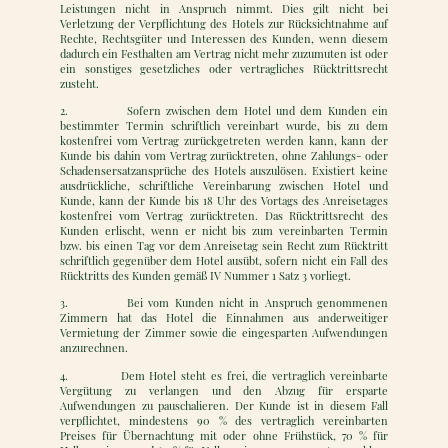
Leistungen nicht in Anspruch nimmt. Dies gilt nicht bei
Verletzung der Verpflichtung des Hotels zur Rücksichtnahme auf
Rechte, Rechtsgüter und Interessen des Kunden, wenn diesem
dadurch ein Festhalten am Vertrag nicht mehr zuzumuten ist oder
ein sonstiges gesetzliches oder vertragliches Rücktrittsrecht
zusteht.
2. Sofern zwischen dem Hotel und dem Kunden ein
bestimmter Termin schriftlich vereinbart wurde, bis zu dem
kostenfrei vom Vertrag zurückgetreten werden kann, kann der
Kunde bis dahin vom Vertrag zurücktreten, ohne Zahlungs- oder
Schadensersatzansprüche des Hotels auszulösen. Existiert keine
ausdrückliche, schriftliche Vereinbarung zwischen Hotel und
Kunde, kann der Kunde bis 18 Uhr des Vortags des Anreisetages
kostenfrei vom Vertrag zurücktreten. Das Rücktrittsrecht des
Kunden erlischt, wenn er nicht bis zum vereinbarten Termin
bzw. bis einen Tag vor dem Anreisetag sein Recht zum Rücktritt
schriftlich gegenüber dem Hotel ausübt, sofern nicht ein Fall des
Rücktritts des Kunden gemäß IV Nummer 1 Satz 3 vorliegt.
3. Bei vom Kunden nicht in Anspruch genommenen
Zimmern hat das Hotel die Einnahmen aus anderweitiger
Vermietung der Zimmer sowie die eingesparten Aufwendungen
anzurechnen.
4. Dem Hotel steht es frei, die vertraglich vereinbarte
Vergütung zu verlangen und den Abzug für ersparte
Aufwendungen zu pauschalieren. Der Kunde ist in diesem Fall
verpflichtet, mindestens 90 % des vertraglich vereinbarten
Preises für Übernachtung mit oder ohne Frühstück, 70 % für