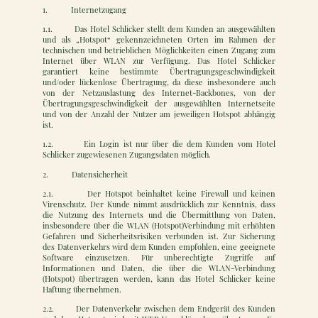
1. Internetzugang
1.1. Das Hotel Schlicker stellt dem Kunden an ausgewählten
und als „Hotspot“ gekennzeichneten Orten im Rahmen der
technischen und betrieblichen Möglichkeiten einen Zugang zum
Internet über WLAN zur Verfügung. Das Hotel Schlicker
garantiert keine bestimmte Übertragungsgeschwindigkeit
und/oder lückenlose Übertragung, da diese insbesondere auch
von der Netzauslastung des Internet-Backbones, von der
Übertragungsgeschwindigkeit der ausgewählten Internetseite
und von der Anzahl der Nutzer am jeweiligen Hotspot abhängig
ist.
1.2. Ein Login ist nur über die dem Kunden vom Hotel
Schlicker zugewiesenen Zugangsdaten möglich.
2. Datensicherheit
2.1. Der Hotspot beinhaltet keine Firewall und keinen
Virenschutz. Der Kunde nimmt ausdrücklich zur Kenntnis, dass
die Nutzung des Internets und die Übermittlung von Daten,
insbesondere über die WLAN (Hotspot)Verbindung mit erhöhten
Gefahren und Sicherheitsrisiken verbunden ist. Zur Sicherung
des Datenverkehrs wird dem Kunden empfohlen, eine geeignete
Software einzusetzen. Für unberechtigte Zugriffe auf
Informationen und Daten, die über die WLAN-Verbindung
(Hotspot) übertragen werden, kann das Hotel Schlicker keine
Haftung übernehmen.
2.2. Der Datenverkehr zwischen dem Endgerät des Kunden