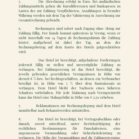
5. Die Abrechnung erfolgt in Euro. Bei ausländischen
Zahlungsmitteln gehen die Kursdifferenzen und Bankspesen zu
Lasten des zur Zahlung Verpflichteten. Anzahlungen in fremder
Währung werden mit dem Tag der Valutierung in Anrechnung zur
Gesamtrechnung gebracht.
6. Rechnungen sind sofort nach Zugang ohne Abzug zur
Zahlung fällig. Der Kunde kommt spätestens in Verzug, wenn er
nicht innerhalb von 14 Tagen ab Rechnungsdatum die Zahlung
leistet; maßgebend ist dabei der Tag, an dem der
Rechnungsbetrag auf dem Konto des Hotels gutgeschrieben
wird.
Das Hotel ist berechtigt, aufgelaufene Forderungen
jederzeit fällig zu stellen und unverzügliche Zahlung zu
verlangen. Bei Zahlungsverzug ist das Hotel berechtigt, die
jeweils geltenden gesetzlichen Verzugszinsen in Höhe von
derzeit 8 % bzw. bei Rechtsgeschäften, an denen ein Verbraucher
beteiligt ist, in Höhe von 5 % über dem Basiszinssatz zu
verlangen. Dem Hotel bleibt der Nachweis eines höheren
Schadens vorbehalten. Für jede Mahnung nach Verzugseintritt
kann das Hotel eine Mahngebühr in Höhe von € 2,50 erheben.
7. Reklamationen zur Rechnungslegung sind dem Hotel
unmittelbar nach Bekanntwerden mitzuteilen.
8. Das Hotel ist berechtigt, bei Vertragsabschluss oder
danach, soweit zutreffend, unter Berücksichtigung der
rechtlichen Bestimmungen für Pauschalreisen, eine
angemessene Vorauszahlung oder Sicherheitsleistung zu
verlangen. Die Höhe der Vorauszahlung und die Zahlungstermine