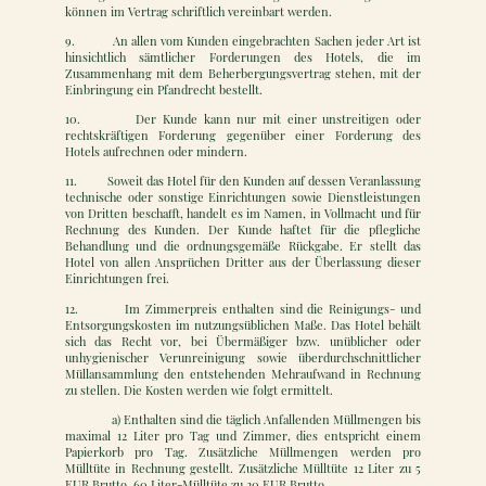
können im Vertrag schriftlich vereinbart werden.
9. An allen vom Kunden eingebrachten Sachen jeder Art ist
hinsichtlich sämtlicher Forderungen des Hotels, die im
Zusammenhang mit dem Beherbergungsvertrag stehen, mit der
Einbringung ein Pfandrecht bestellt.
10. Der Kunde kann nur mit einer unstreitigen oder
rechtskräftigen Forderung gegenüber einer Forderung des
Hotels aufrechnen oder mindern.
11. Soweit das Hotel für den Kunden auf dessen Veranlassung
technische oder sonstige Einrichtungen sowie Dienstleistungen
von Dritten beschafft, handelt es im Namen, in Vollmacht und für
Rechnung des Kunden. Der Kunde haftet für die pflegliche
Behandlung und die ordnungsgemäße Rückgabe. Er stellt das
Hotel von allen Ansprüchen Dritter aus der Überlassung dieser
Einrichtungen frei.
12. Im Zimmerpreis enthalten sind die Reinigungs- und
Entsorgungskosten im nutzungsüblichen Maße. Das Hotel behält
sich das Recht vor, bei Übermäßiger bzw. unüblicher oder
unhygienischer Verunreinigung sowie überdurchschnittlicher
Müllansammlung den entstehenden Mehraufwand in Rechnung
zu stellen. Die Kosten werden wie folgt ermittelt.
a) Enthalten sind die täglich Anfallenden Müllmengen bis
maximal 12 Liter pro Tag und Zimmer, dies entspricht einem
Papierkorb pro Tag. Zusätzliche Müllmengen werden pro
Mülltüte in Rechnung gestellt. Zusätzliche Mülltüte 12 Liter zu 5
EUR Brutto, 60 Liter-Mülltüte zu 20 EUR Brutto.