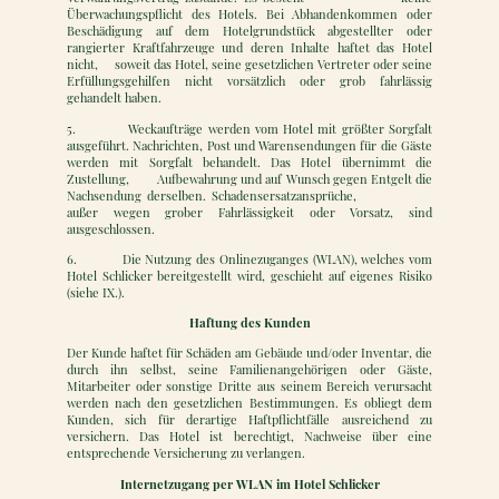
Überwachungspflicht des Hotels. Bei Abhandenkommen oder
Beschädigung auf dem Hotelgrundstück abgestellter oder
rangierter Kraftfahrzeuge und deren Inhalte haftet das Hotel
nicht, soweit das Hotel, seine gesetzlichen Vertreter oder seine
Erfüllungsgehilfen nicht vorsätzlich oder grob fahrlässig
gehandelt haben.
5. Weckaufträge werden vom Hotel mit größter Sorgfalt
ausgeführt. Nachrichten, Post und Warensendungen für die Gäste
werden mit Sorgfalt behandelt. Das Hotel übernimmt die
Zustellung, Aufbewahrung und auf Wunsch gegen Entgelt die
Nachsendung derselben. Schadensersatzansprüche,
außer wegen grober Fahrlässigkeit oder Vorsatz, sind
ausgeschlossen.
6. Die Nutzung des Onlinezuganges (WLAN), welches vom
Hotel Schlicker bereitgestellt wird, geschieht auf eigenes Risiko
(siehe IX.).
Haftung des Kunden
Der Kunde haftet für Schäden am Gebäude und/oder Inventar, die
durch ihn selbst, seine Familienangehörigen oder Gäste,
Mitarbeiter oder sonstige Dritte aus seinem Bereich verursacht
werden nach den gesetzlichen Bestimmungen. Es obliegt dem
Kunden, sich für derartige Haftpflichtfälle ausreichend zu
versichern. Das Hotel ist berechtigt, Nachweise über eine
entsprechende Versicherung zu verlangen.
Internetzugang per WLAN im Hotel Schlicker