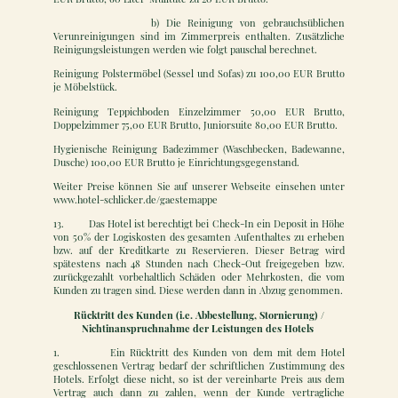
b) Die Reinigung von gebrauchsüblichen
Verunreinigungen sind im Zimmerpreis enthalten. Zusätzliche
Reinigungsleistungen werden wie folgt pauschal berechnet.
Reinigung Polstermöbel (Sessel und Sofas) zu 100,00 EUR Brutto
je Möbelstück.
Reinigung Teppichboden Einzelzimmer 50,00 EUR Brutto,
Doppelzimmer 75,00 EUR Brutto, Juniorsuite 80,00 EUR Brutto.
Hygienische Reinigung Badezimmer (Waschbecken, Badewanne,
Dusche) 100,00 EUR Brutto je Einrichtungsgegenstand.
Weiter Preise können Sie auf unserer Webseite einsehen unter
www.hotel-schlicker.de/gaestemappe
13. Das Hotel ist berechtigt bei Check-In ein Deposit in Höhe
von 50% der Logiskosten des gesamten Aufenthaltes zu erheben
bzw. auf der Kreditkarte zu Reservieren. Dieser Betrag wird
spätestens nach 48 Stunden nach Check-Out freigegeben bzw.
zurückgezahlt vorbehaltlich Schäden oder Mehrkosten, die vom
Kunden zu tragen sind. Diese werden dann in Abzug genommen.
Rücktritt des Kunden (i.e. Abbestellung, Stornierung) /
Nichtinanspruchnahme der Leistungen des Hotels
1. Ein Rücktritt des Kunden von dem mit dem Hotel
geschlossenen Vertrag bedarf der schriftlichen Zustimmung des
Hotels. Erfolgt diese nicht, so ist der vereinbarte Preis aus dem
Vertrag auch dann zu zahlen, wenn der Kunde vertragliche