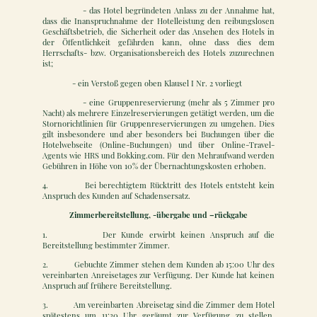
- das Hotel begründeten Anlass zu der Annahme hat,
dass die Inanspruchnahme der Hotelleistung den reibungslosen
Geschäftsbetrieb, die Sicherheit oder das Ansehen des Hotels in
der Öffentlichkeit gefährden kann, ohne dass dies dem
Herrschafts- bzw. Organisationsbereich des Hotels zuzurechnen
ist;
- ein Verstoß gegen oben Klausel I Nr. 2 vorliegt
- eine Gruppenreservierung (mehr als 5 Zimmer pro
Nacht) als mehrere Einzelreservierungen getätigt werden, um die
Stornorichtlinien für Gruppenreservierungen zu umgehen. Dies
gilt insbesondere und aber besonders bei Buchungen über die
Hotelwebseite (Online-Buchungen) und über Online-Travel-
Agents wie HRS und Bokking.com. Für den Mehraufwand werden
Gebühren in Höhe von 10% der Übernachtungskosten erhoben.
4. Bei berechtigtem Rücktritt des Hotels entsteht kein
Anspruch des Kunden auf Schadensersatz.
Zimmerbereitstellung, -übergabe und –rückgabe
1. Der Kunde erwirbt keinen Anspruch auf die
Bereitstellung bestimmter Zimmer.
2. Gebuchte Zimmer stehen dem Kunden ab 15:00 Uhr des
vereinbarten Anreisetages zur Verfügung. Der Kunde hat keinen
Anspruch auf frühere Bereitstellung.
3. Am vereinbarten Abreisetag sind die Zimmer dem Hotel
spätestens um 11:30 Uhr geräumt zur Verfügung zu stellen.