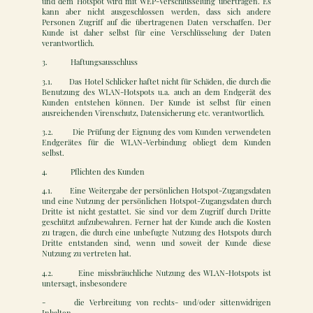
und dem Hotspot wird mit WEP-Verschlüsselung übertragen. Es
kann aber nicht ausgeschlossen werden, dass sich andere
Personen Zugriff auf die übertragenen Daten verschaffen. Der
Kunde ist daher selbst für eine Verschlüsselung der Daten
verantwortlich.
3. Haftungsausschluss
3.1. Das Hotel Schlicker haftet nicht für Schäden, die durch die
Benutzung des WLAN-Hotspots u.a. auch an dem Endgerät des
Kunden entstehen können. Der Kunde ist selbst für einen
ausreichenden Virenschutz, Datensicherung etc. verantwortlich.
3.2. Die Prüfung der Eignung des vom Kunden verwendeten
Endgerätes für die WLAN-Verbindung obliegt dem Kunden
selbst.
4. Pflichten des Kunden
4.1. Eine Weitergabe der persönlichen Hotspot-Zugangsdaten
und eine Nutzung der persönlichen Hotspot-Zugangsdaten durch
Dritte ist nicht gestattet. Sie sind vor dem Zugriff durch Dritte
geschützt aufzubewahren. Ferner hat der Kunde auch die Kosten
zu tragen, die durch eine unbefugte Nutzung des Hotspots durch
Dritte entstanden sind, wenn und soweit der Kunde diese
Nutzung zu vertreten hat.
4.2. Eine missbräuchliche Nutzung des WLAN-Hotspots ist
untersagt, insbesondere
- die Verbreitung von rechts- und/oder sittenwidrigen
Inhalten,